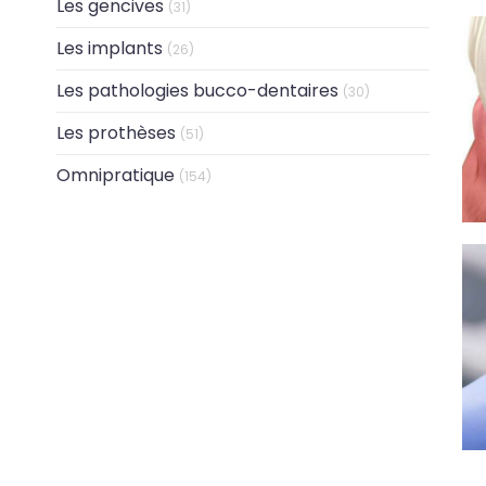
Les gencives
Articles Count
(31)
Les implants
Articles Count
(26)
Les pathologies bucco-dentaires
Articles Count
(30)
Les prothèses
Articles Count
(51)
Omnipratique
Articles Count
(154)