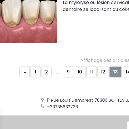
La mylolyse ou lésion cervic
dentaire se localisant au coll
Affichage des articles
1
2
…
9
10
11
12
13
1
11 Rue Louis Demarest
76300
SOTTEVILL
+33235632738