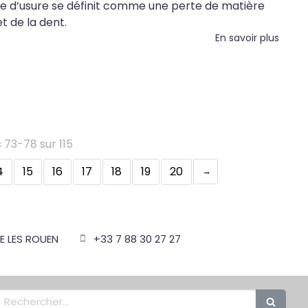
ale d’usure se définit comme une perte de matière
et de la dent.
En savoir plus
 73-78 sur 115
4
15
16
17
18
19
20
E LES ROUEN
+33 7 88 30 27 27
Rechercher