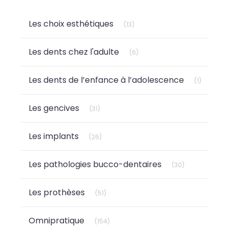
Articles Count
Les choix esthétiques
(13)
Articles Count
Les dents chez l'adulte
(6)
Articles 
Les dents de l’enfance à l’adolescence
(1)
Articles Count
Les gencives
(31)
Articles Count
Les implants
(26)
Articles Count
Les pathologies bucco-dentaires
(30)
Articles Count
Les prothèses
(51)
Articles Count
Omnipratique
(154)