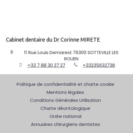
Cabinet dentaire du Dr Corinne MIRETE
11 Rue Louis Demarest
76300
SOTTEVILLE LES
ROUEN
+33 7 88 30 27 27
+33235632738
Politique de confidentialité et charte cookie
Mentions légales
Conditions Générales Utilisation
Charte déontologique
Ordre national
Annuaires chirurgiens dentistes