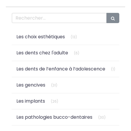
Rechercher
Articles Count
Les choix esthétiques
(13)
Articles Count
Les dents chez l'adulte
(6)
Articles 
Les dents de l’enfance à l’adolescence
(1)
Articles Count
Les gencives
(31)
Articles Count
Les implants
(26)
Articles Count
Les pathologies bucco-dentaires
(30)
Articles Count