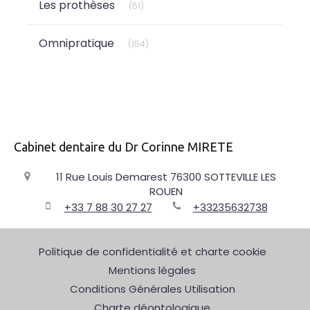
Les prothèses
(51)
Articles Count
Omnipratique
(154)
Cabinet dentaire du Dr Corinne MIRETE
11 Rue Louis Demarest
76300
SOTTEVILLE LES
ROUEN
+33 7 88 30 27 27
+33235632738
Politique de confidentialité et charte cookie
Mentions légales
Conditions Générales Utilisation
Charte déontologique